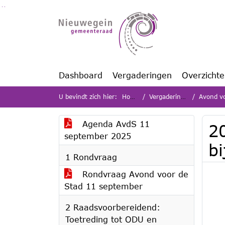
Ga naar de inhoud van deze pagina
Ga naar het zoeken
Ga naar het menu
Dashboard
Vergaderingen
Overzicht
U bevindt zich hier:
Home
Vergaderingen
Avond vo
Agenda AvdS 11
2
september 2025
b
1 Rondvraag
Rondvraag Avond voor de
Stad 11 september
2 Raadsvoorbereidend:
Toetreding tot ODU en