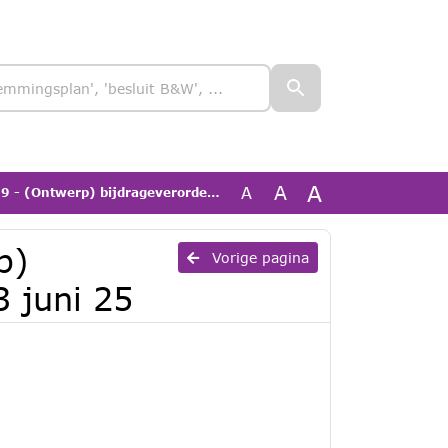
A
A
A
werp) bijdrageverordening_versie 23 juni 25
p)
Vorige pagina
3 juni 25